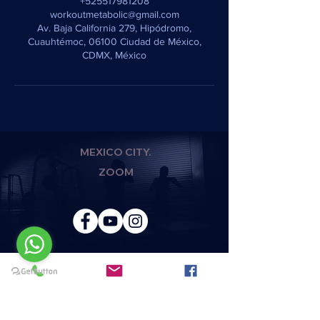
+525517981208
workoutmetabolic@gmail.com
Av. Baja California 279, Hipódromo,
Cuauhtémoc, 06100 Ciudad de México,
CDMX, México
MEXICO CITY.
ZOOM
REGISTER AND JOIN
TO OUR TEAM