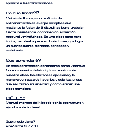
aplicarlo a tu entrenamiento.
De que trata?⁉️
Metabolic Barre, es un método de
entrenamiento de cuerpo completo que
mediante la fusión de 3 disciplinas logra trabajar
fuerza, resistencia, coordinación, alineación
postural y mindfulness. Es una clase apta para
todos, cero lesiva para articulaciones, que logra
un cuerpo fuerte, alargado, tonificado y
resistente.
Qué aprenderé?
En esta certificación aprenderás cómo y porque
funciona nuestro Método, la estructura de
nuestra clase, los diferentes ejercicios y la
manera correcta de hacerlos y guiarlos, props
que se utilizan, musicalidad y cómo armar una
clase completa
I
N
CLUYE
Manual impreso del Método con la estructura y
ejercicios de la clase!
Qué precio tiene?
Pre-Venta $ 7,700