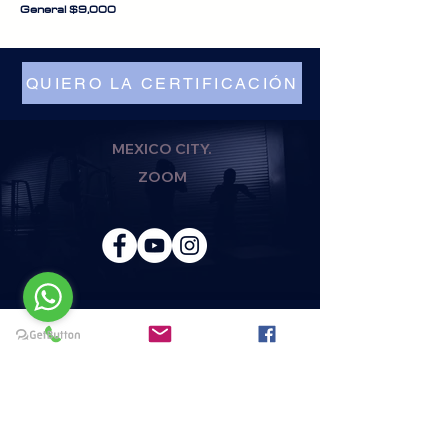
General $9,000
QUIERO LA CERTIFICACIÓN
MEXICO CITY.
ZOOM
REGISTER AND JOIN
TO OUR TEAM
DA CLICK AQUI