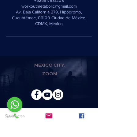
+525517981208
workoutmetabolic@gmail.com
Av. Baja California 279, Hipódromo,
Cuauhtémoc, 06100 Ciudad de México,
CDMX, México
MEXICO CITY.
ZOOM
REGISTER AND JOIN
TO OUR TEAM