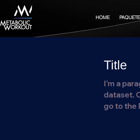
HOME
PAQUETE
Title
I'm a para
dataset. 
go to the