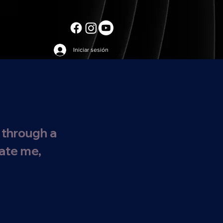
Iniciar sesión
 through a
date me,