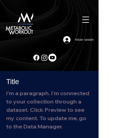
Iniciar sesión
Title
I'm a paragraph. I'm connected
to your collection through a
dataset. Click Preview to see
my content. To update me, go
to the Data Manager.