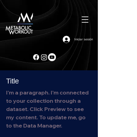
Iniciar sesión
Title
I'm a paragraph. I'm connected
to your collection through a
dataset. Click Preview to see
my content. To update me, go
to the Data Manager.