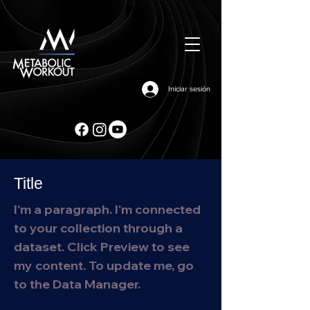
Iniciar sesión
Title
I'm a paragraph. I'm connected
to your collection through a
dataset. Click Preview to see
my content. To update me, go
to the Data Manager.