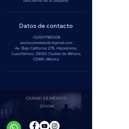
descuenta de tu paquete.
Datos de contacto
+525517981208
workoutmetabolic@gmail.com
Av. Baja California 279, Hipódromo,
Cuauhtémoc, 06100 Ciudad de México,
CDMX, México
CIUDAD DE MÉXICO.
ZOOM