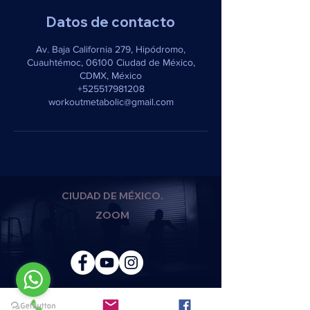
Datos de contacto
Av. Baja California 279, Hipódromo,
Cuauhtémoc, 06100 Ciudad de México,
CDMX, México
+525517981208
workoutmetabolic@gmail.com
CIUDAD DE MÉXICO.
ZOOM