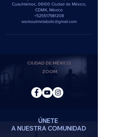
Cuauhtémoc, 06100 Ciudad de México,
CDMX, México
+525517981208
workoutmetabolic@gmail.com
CIUDAD DE MÉXICO.
ZOOM
ÚNETE
A NUESTRA COMUNIDAD