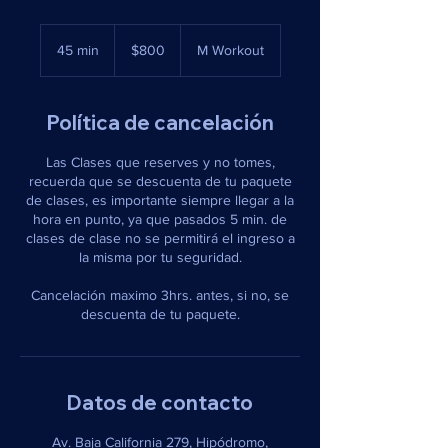
800
pesos
45 min
4
$800
M Workout
mexicanos
5
m
Política de cancelación
i
n
Las Clases que reserves y no tomes,
recuerda que se descuenta de tu paquete
de clases, es importante siempre llegar a la
hora en punto, ya que pasados 5 min. de
clases de clase no se permitirá el ingreso a
la misma por tu seguridad.
Cancelación maximo 3hrs. antes, si no, se
descuenta de tu paquete.
Datos de contacto
Av. Baja California 279, Hipódromo,