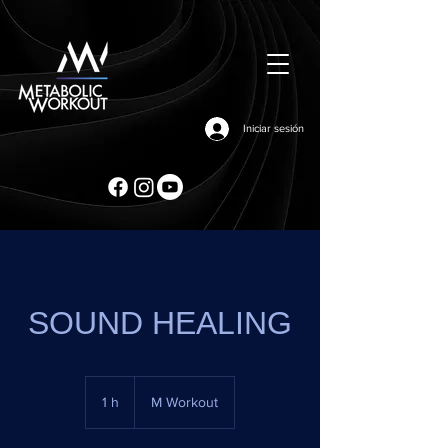
Iniciar sesión
SOUND HEALING
1 h
1
M Workout