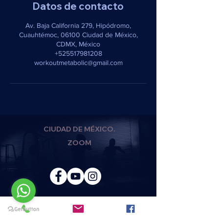
Datos de contacto
Av. Baja California 279, Hipódromo,
Cuauhtémoc, 06100 Ciudad de México,
CDMX, México
+525517981208
workoutmetabolic@gmail.com
CIUDAD DE MÉXICO.
ZOOM